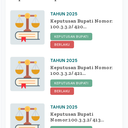
TAHUN 2025
Keputusan Bupati Nomor:
100.3.3.2/ 420
/415.10.1.3/2025 tentang
KEPUTUSAN BUPATI
TIM VERIFIKASI DAN
VALIDASI CALON
BERLAKU
PENERIMA BANTUAN
PERLINDUNGAN
TAHUN 2025
JAMINAN SOSIAL
KETENAGAKERJAAN
Keputusan Bupati Nomor:
DANA BAGI HASIL CUKAI
100.3.3.2/ 421
HASIL TEMBAKAU
/415.10.1.3/2025 tentang
KEPUTUSAN BUPATI
PENETAPAN DAN
PELAKSANAAN HIBAH
BERLAKU
BARANG MILIK DAERAH
BERUPA TANAH,
TAHUN 2025
BANGUNAN DAN
JARINGAN EKS KANTOR
Keputusan Bupati
KECAMATAN DIWEK
Nomor:100.3.3.2/ 413
KEPADA PEMERINTAH
/415.10.1.3/2025 tentang