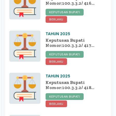
Nomor:100.3.3.2/ 416
/415.10.1.3/2025 tentang
KEPUTUSAN BUPATI
MAJELIS
PERTIMBANGAN
BERLAKU
PENYELESAIAN
KERUGIAN DAERAH
TAHUN 2025
Keputusan Bupati
Nomor:100.3.3.2/ 417
/415.10.1.3/2025 tentang
KEPUTUSAN BUPATI
PEMBEBANAN
PENGANTIAN KERUGIAN
BERLAKU
DAERAH DAN
PENGHAPUSAN BARANG
TAHUN 2025
MILIK DAERAH DARI
DAFTAR BARANG
Keputusan Bupati
PENGGUNA BARANG
Nomor:100.3.3.2/ 418
/415.10.1.3/2025 tentang
KEPUTUSAN BUPATI
TIM PENYELESAIAN
KERUGIAN DAERAH
BERLAKU