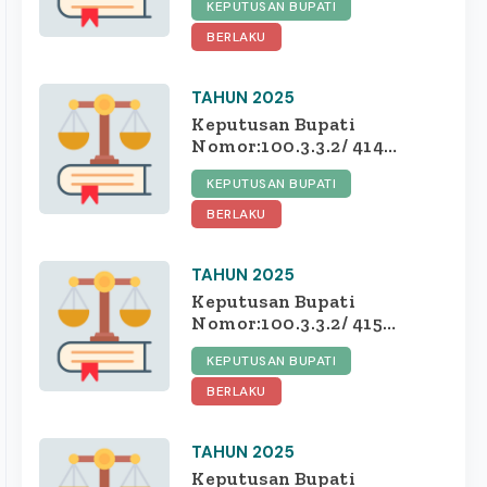
PROVINSI JAWA TIMUR
KEPUTUSAN BUPATI
PENETAPAN LOKASI
PENGADAAN TANAH
BERLAKU
BAGI PEMBANGUNAN
UNTUK KEPENTINGAN
TAHUN 2025
UMUM PEMBANGUNAN
SEKOLAH RAKYAT DI
Keputusan Bupati
KABUPATEN JOMBANG
Nomor:100.3.3.2/ 414
/415.10.1.3/2025 tentang
KEPUTUSAN BUPATI
DAFTAR PENERIMA
BANTUAN SOSIAL
BERLAKU
BERUPA UANG YANG
TELAH DIEVALUASI OLEH
TAHUN 2025
DINAS SOSIAL
KABUPATEN JOMBANG
Keputusan Bupati
TAHUN ANGGARAN 2025
Nomor:100.3.3.2/ 415
/415.10.1.3/2025 tentang
KEPUTUSAN BUPATI
NILAI REFORMASI
BIROKRASI PERANGKAT
BERLAKU
DAERAH KABUPATEN
JOMBANG TAHUN 2025
TAHUN 2025
Keputusan Bupati