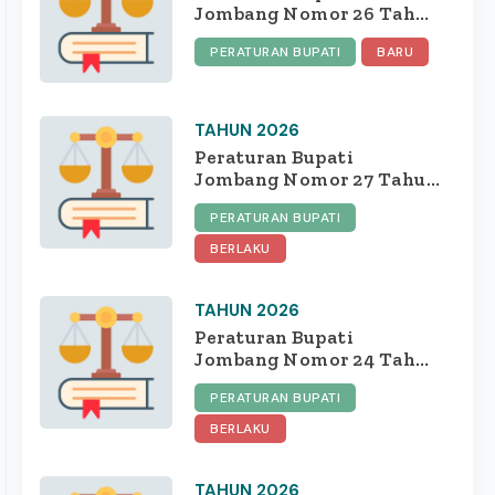
Jombang Nomor 26 Tahun
2026 tentang Fasilitasi
PERATURAN BUPATI
BARU
Pemanfaatan Barang
Milik Daerah untuk
Mendukung Percepatan
Proyek Strategis
TAHUN 2026
Pemerintah
Peraturan Bupati
Jombang Nomor 27 Tahun
2026 tentang
PERATURAN BUPATI
Pelaksanaan Pencegahan
Dan Penanganan Anak
BERLAKU
Tidak Sekolah Di
Kabupaten Jombang
TAHUN 2026
Peraturan Bupati
Jombang Nomor 24 Tahun
2026 tentang Perubahan
PERATURAN BUPATI
Atas Peraturan Bupati
Nomor 27 Tahun 2022
BERLAKU
tentang Pedoman
Pengelolaan Dana
TAHUN 2026
Kelurahan di Kabupaten