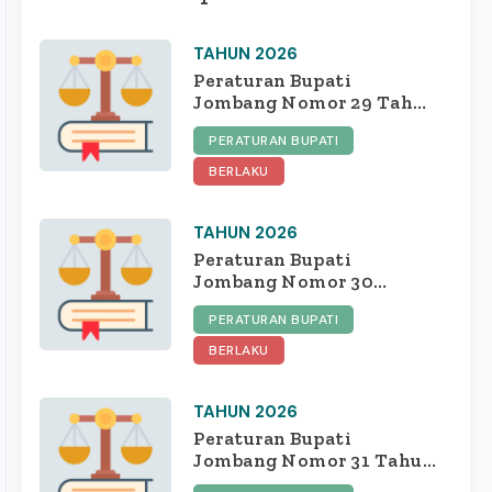
TAHUN 2026
Peraturan Bupati
Jombang Nomor 29 Tahun
2026 tentang Standar
PERATURAN BUPATI
Harga Satuan Barang Non
Konstruksi Perubahan
BERLAKU
Anggaran Pendapatan
Dan Belanja Daerah Tahun
TAHUN 2026
2026
Peraturan Bupati
Jombang Nomor 30
Tahun 2026 tentang
PERATURAN BUPATI
Perubahan Atas Peraturan
Bupati Jombang Nomor 71
BERLAKU
Tahun 2025 Tentang
Standar Biaya Umum Di
TAHUN 2026
Lingkungan Pemerintah
Kabupaten Jombang
Peraturan Bupati
Tahun Anggaran 2026
Jombang Nomor 31 Tahun
2026 tentang Perubahan